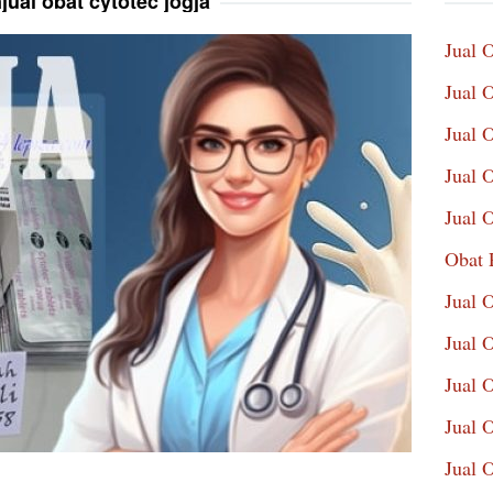
jual obat cytotec jogja
Jual 
Jual 
Jual 
Jual 
Jual 
Obat 
Jual 
Jual 
Jual 
Jual 
Jual 