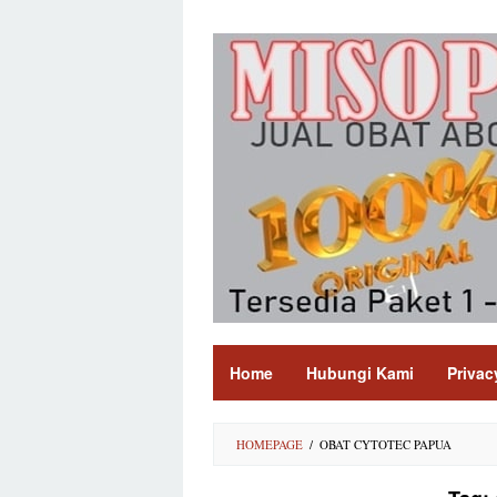
Skip
to
content
Home
Hubungi Kami
Privac
HOMEPAGE
/
OBAT CYTOTEC PAPUA