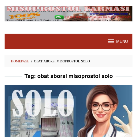
Skip
to
content
MENU
HOMEPAGE
/
OBAT ABORSI MISOPROSTOL SOLO
Tag:
obat aborsi misoprostol solo