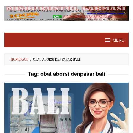
Skip
to
content
MENU
HOMEPAGE
/
OBAT ABORSI DENPASAR BALI
Tag:
obat aborsi denpasar bali