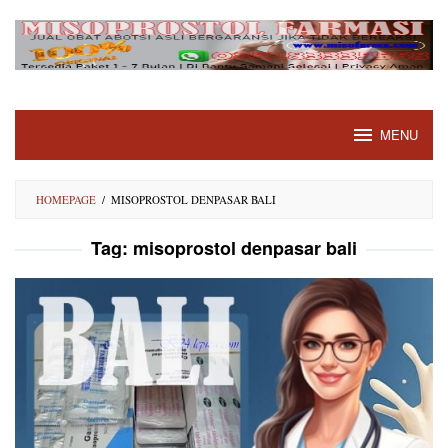
Skip
to
content
MENU
HOMEPAGE
/
MISOPROSTOL DENPASAR BALI
Tag:
misoprostol denpasar bali