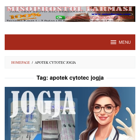
Skip
to
content
MENU
HOMEPAGE
/
APOTEK CYTOTEC JOGJA
Tag:
apotek cytotec jogja