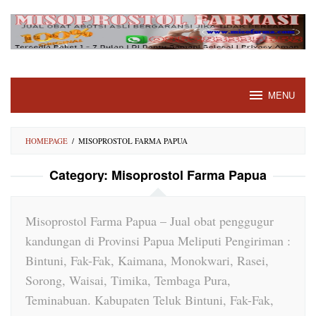
Skip
to
content
MENU
HOMEPAGE
/
MISOPROSTOL FARMA PAPUA
Category:
Misoprostol Farma Papua
Misoprostol Farma Papua – Jual obat penggugur
kandungan di Provinsi Papua Meliputi Pengiriman :
Bintuni, Fak-Fak, Kaimana, Monokwari, Rasei,
Sorong, Waisai, Timika, Tembaga Pura,
Teminabuan. Kabupaten Teluk Bintuni, Fak-Fak,