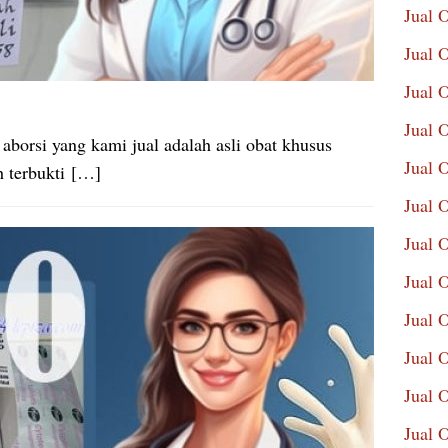
Jual 
Jual 
Jual 
Jual 
aborsi yang kami jual adalah asli obat khusus
Jual 
h terbukti […]
Jual 
Jual 
Jual 
Jual 
Jual 
Jual 
Jual 