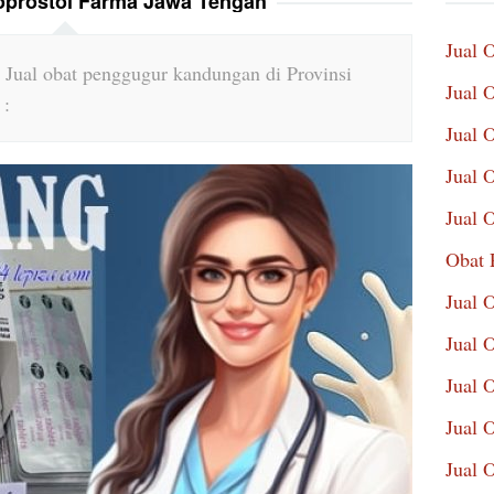
oprostol Farma Jawa Tengah
Jual 
 Jual obat penggugur kandungan di Provinsi
Jual 
 :
Jual 
Jual 
Jual 
Obat 
Jual 
Jual 
Jual 
Jual 
Jual 